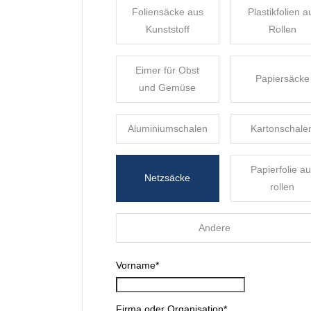
Foliensäcke aus
Plastikfolien a
Kunststoff
Rollen
Eimer für Obst
Papiersäcke
und Gemüse
Aluminiumschalen
Kartonschale
Papierfolie au
Netzsäcke
rollen
Andere
Vorname
*
Firma oder Organisation
*