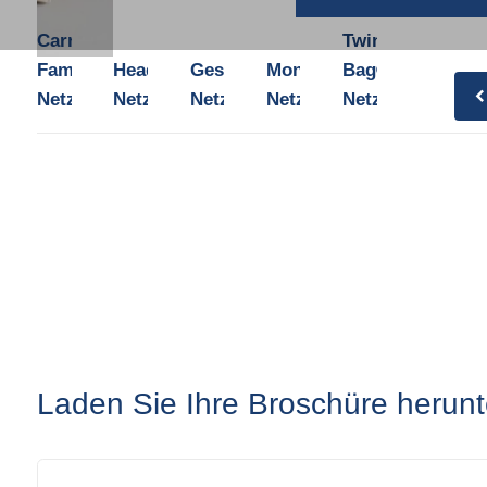
Papierfolie auf rollen
Carry-
Twin-
Papiersäcke
Family-
Header-
Gestrickter
Monofil-
Bag®-
Plastikfolien auf Rollen
Netzsack
Netzsack
Netzsack
Netzsack
Netzsack
Schlauchnetze
Shopper-taschen
Laden Sie Ihre Broschüre herunt