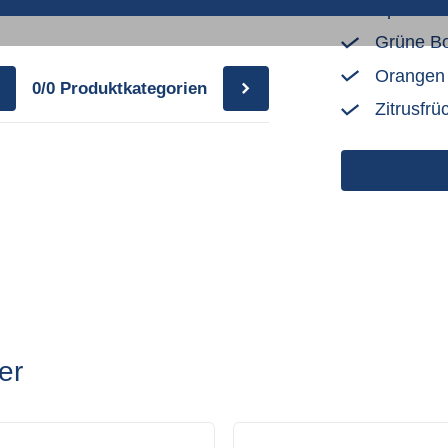
Äpfel
Grüne B
Orangen
0/0
Produktkategorien
Zitrusfrü
er