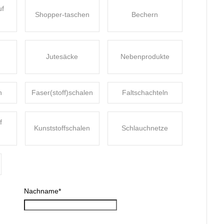
uf
Shopper-taschen
Bechern
Jutesäcke
Nebenprodukte
n
Faser(stoff)schalen
Faltschachteln
f
Kunststoffschalen
Schlauchnetze
Nachname
*