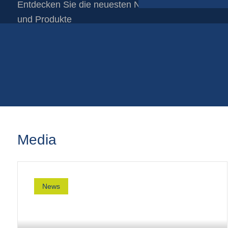
Entdecken Sie die neuesten Nachrichten über unse
Papierfolie auf rollen
und Produkte
Papiersäcke
Plastikfolien auf Rollen
Schlauchnetze
Shopper-taschen
Media
News