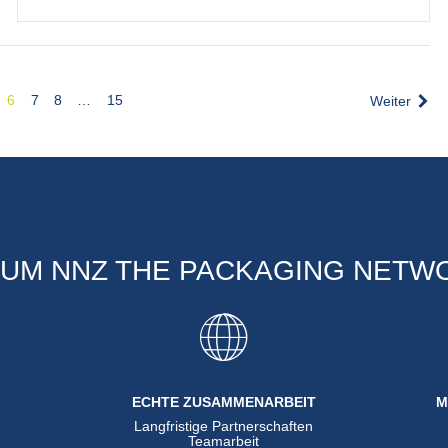
6
7
8
…
15
Weiter
UM NNZ THE PACKAGING NETW
ECHTE ZUSAMMENARBEIT
M
Langfristige Partnerschaften
n
Teamarbeit