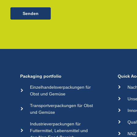
Senden
Packaging portfolio
Quick Ac
Einzelhandelsverpackungen für
Nach
Obst und Gemüse
Unse
Transportverpackungen für Obst
Inno
und Gemüse
Qual
Industrieverpackungen für
Futtermittel, Lebensmittel und
NNZ 