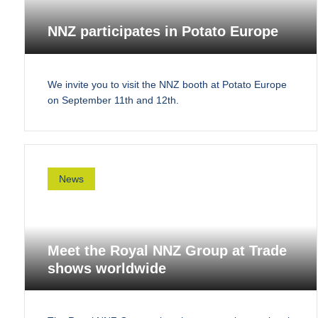
NNZ participates in Potato Europe
We invite you to visit the NNZ booth at Potato Europe
on September 11th and 12th.
News
Meet the Royal NNZ Group at Trade
shows worldwide