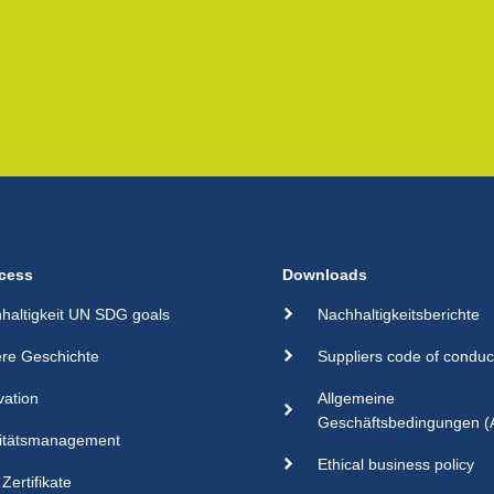
cess
Downloads
haltigkeit UN SDG goals
Nachhaltigkeitsberichte
re Geschichte
Suppliers code of conduc
vation
Allgemeine
Geschäftsbedingungen 
itätsmanagement
Ethical business policy
Zertifikate