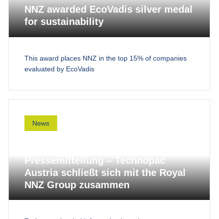
NNZ awarded EcoVadis silver medal
for sustainability
This award places NNZ in the top 15% of companies
evaluated by EcoVadis
News
Pressemitteilung – Technopac
Austria schließt sich mit the Royal
NNZ Group zusammen