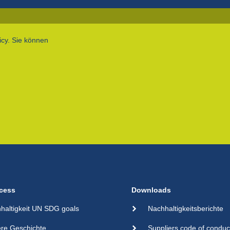
icy. Sie können
cess
Downloads
haltigkeit UN SDG goals
Nachhaltigkeitsberichte
re Geschichte
Suppliers code of conduc