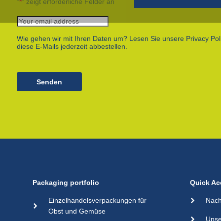
"
*
" zeigt erforderliche Felder an
Papierfolie auf rollen
Papiersäcke
Wie gehen wir mit Ihren Daten um? Lesen Sie unsere Privacy Pol
Plastikfolien auf Rollen
diese E-Mails jederzeit abbestellen.
Schlauchnetze
Shopper-taschen
Senden
Packaging portfolio
Quick Ac
Einzelhandelsverpackungen für
Nach
Obst und Gemüse
Unse