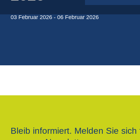
Papierfolie auf rollen
Papiersäcke
03 Februar 2026 - 06 Februar 2026
Plastikfolien auf Rollen
Schlauchnetze
Shopper-taschen
Bleib informiert. Melden Sie sich 